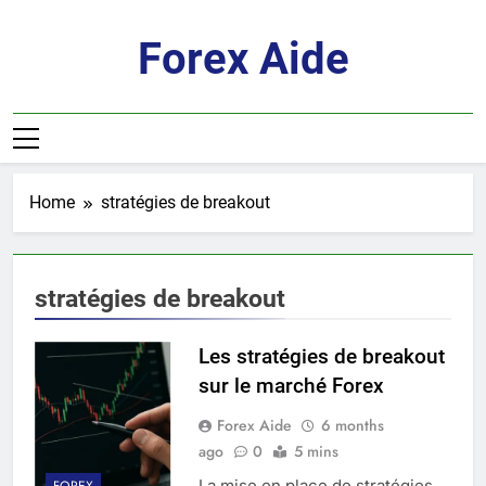
Skip
to
Forex Aide
content
Home
stratégies de breakout
stratégies de breakout
Les stratégies de breakout
sur le marché Forex
Forex Aide
6 months
ago
0
5 mins
La mise en place de stratégies
FOREX