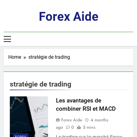
Skip
to
Forex Aide
content
Home
stratégie de trading
stratégie de trading
Les avantages de
combiner RSI et MACD
Forex Aide
4 months
ago
0
5 mins
Le trading sur le marché Forex
FOREX