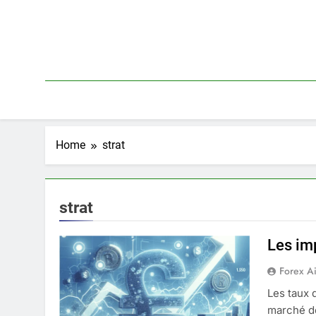
Skip
to
content
Home
strat
strat
Les imp
Forex A
Les taux 
marché de