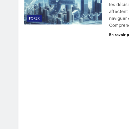
les décis
affectent
naviguer
FOREX
Comprendr
En savoir p