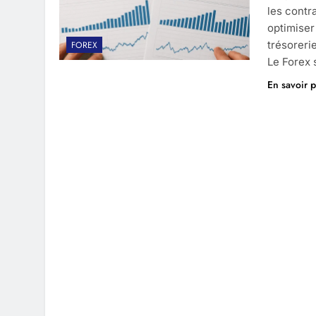
les contr
optimiser 
trésoreri
FOREX
Le Forex
En savoir p