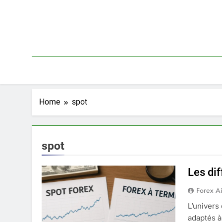
Skip
to
content
Home
spot
spot
Les di
Forex A
L’univers
adaptés à