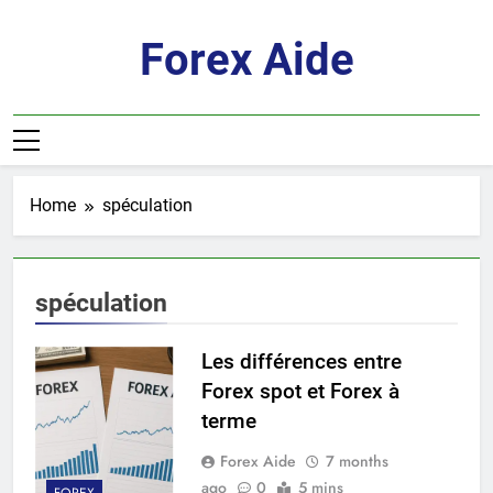
Skip
to
Forex Aide
content
Home
spéculation
spéculation
Les différences entre
Forex spot et Forex à
terme
Forex Aide
7 months
ago
0
5 mins
FOREX