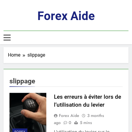
Skip
to
Forex Aide
content
Home
slippage
slippage
Les erreurs à éviter lors de
l’utilisation du levier
Forex Aide
3 months
ago
0
5 mins
L’utilisation du levier sur le
FOREX