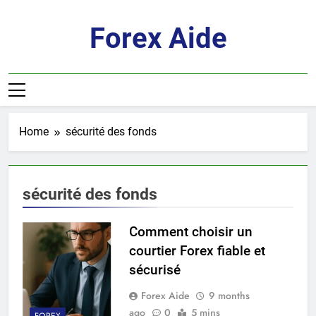
Skip
to
Forex Aide
content
Home
sécurité des fonds
sécurité des fonds
Comment choisir un
courtier Forex fiable et
sécurisé
Forex Aide
9 months
ago
0
5 mins
FOREX