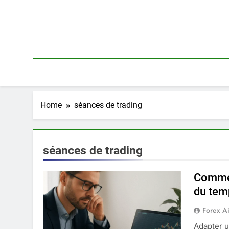
Skip
to
content
Home
séances de trading
séances de trading
Commen
du tem
Forex A
Adapter u