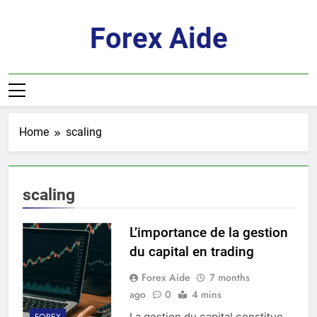
Skip
to
Forex Aide
content
Home
scaling
scaling
L’importance de la gestion
du capital en trading
Forex Aide
7 months
ago
0
4 mins
La gestion du capital constitue
FOREX