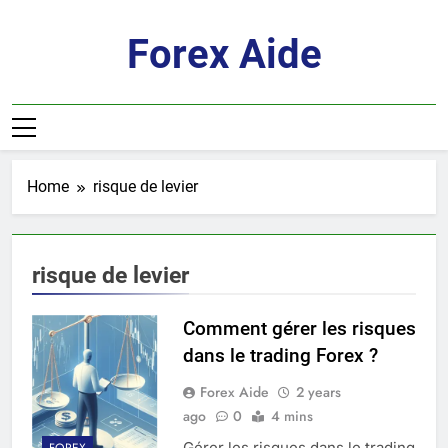
Skip
to
Forex Aide
content
Home
risque de levier
risque de levier
Comment gérer les risques
dans le trading Forex ?
Forex Aide
2 years
ago
0
4 mins
Gérer les risques dans le trading
FOREX