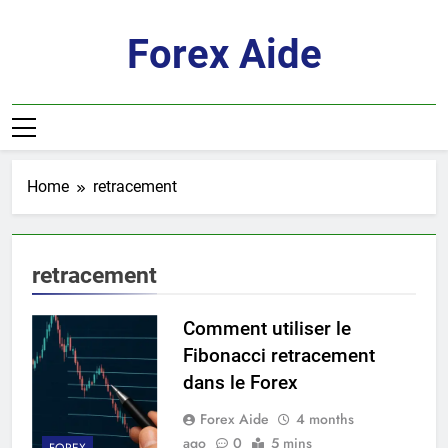
Skip
to
Forex Aide
content
Home
retracement
retracement
Comment utiliser le
Fibonacci retracement
dans le Forex
Forex Aide
4 months
ago
0
5 mins
FOREX