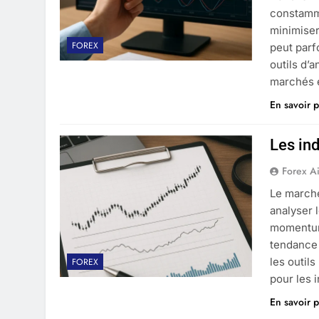
constamme
minimiser 
FOREX
peut parf
outils d’a
marchés e
En savoir p
Les in
Forex A
Le marché
analyser 
momentum 
tendance 
les outil
FOREX
pour les 
En savoir p