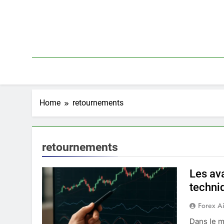
Skip
to
content
Home
retournements
retournements
Les av
techni
Forex A
Dans le m