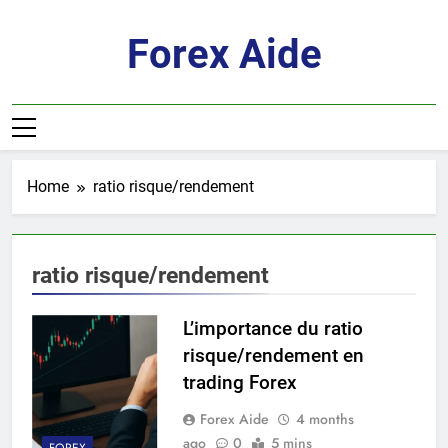
Skip
to
Forex Aide
content
Home
ratio risque/rendement
ratio risque/rendement
L’importance du ratio
risque/rendement en
trading Forex
Forex Aide
4 months
ago
0
5 mins
FOREX