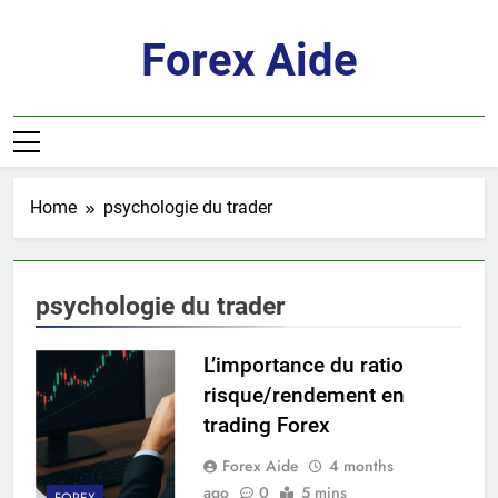
Skip
to
Forex Aide
content
Home
psychologie du trader
psychologie du trader
L’importance du ratio
risque/rendement en
trading Forex
Forex Aide
4 months
ago
0
5 mins
FOREX