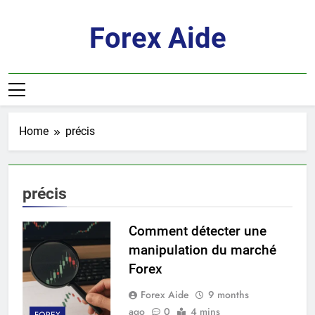
Skip
to
Forex Aide
content
Home
précis
précis
Comment détecter une
manipulation du marché
Forex
Forex Aide
9 months
ago
0
4 mins
FOREX