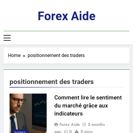
Skip
to
Forex Aide
content
Home
positionnement des traders
positionnement des traders
Comment lire le sentiment
du marché grâce aux
indicateurs
Forex Aide
5 months
ago
0
5 mins
FOREX