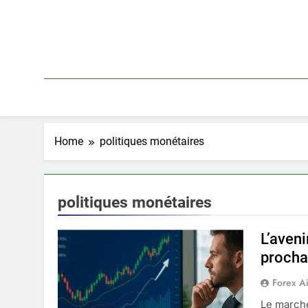
Skip
to
content
Home
politiques monétaires
politiques monétaires
L’aveni
procha
Forex A
Le marché