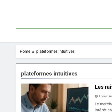
Skip
to
content
Home
plateformes intuitives
plateformes intuitives
Les rai
Forex A
Le marché
intérêt c