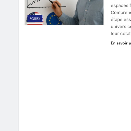
espaces f
Comprendr
FOREX
étape ess
univers c
leur cota
En savoir p