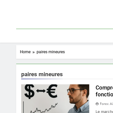
Skip
to
content
Home
paires mineures
paires mineures
Compre
foncti
Forex A
Le marché