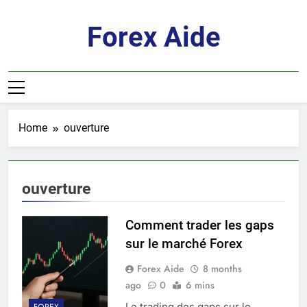
Skip
to
Forex Aide
content
Home
ouverture
ouverture
Comment trader les gaps
sur le marché Forex
Forex Aide
8 months
ago
0
6 mins
Le trading des gaps sur le
FOREX