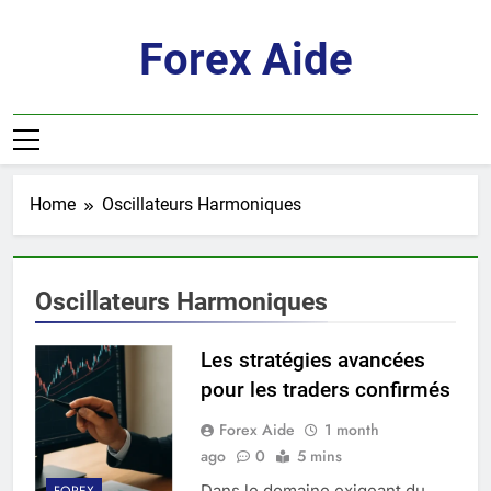
Skip
to
Forex Aide
content
Home
Oscillateurs Harmoniques
Oscillateurs Harmoniques
Les stratégies avancées
pour les traders confirmés
Forex Aide
1 month
ago
0
5 mins
Dans le domaine exigeant du
FOREX