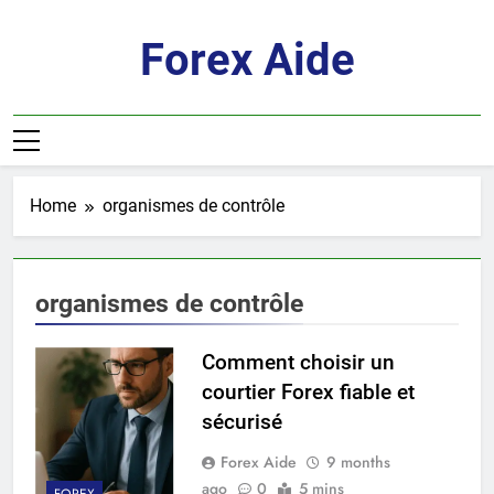
Skip
to
Forex Aide
content
Home
organismes de contrôle
organismes de contrôle
Comment choisir un
courtier Forex fiable et
sécurisé
Forex Aide
9 months
ago
0
5 mins
FOREX