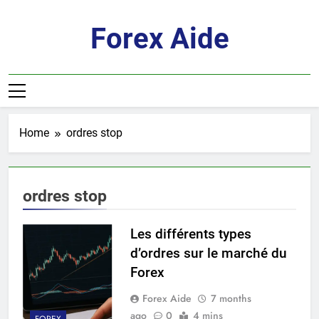
Skip
to
Forex Aide
content
Home
ordres stop
ordres stop
Les différents types
d’ordres sur le marché du
Forex
Forex Aide
7 months
ago
0
4 mins
FOREX