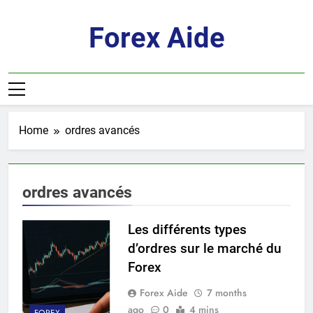
Skip
to
Forex Aide
content
Home
ordres avancés
ordres avancés
Les différents types
d’ordres sur le marché du
Forex
Forex Aide
7 months
ago
0
4 mins
FOREX