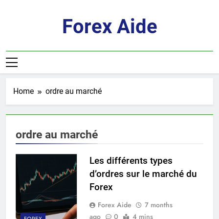
Skip
to
Forex Aide
content
Home
ordre au marché
ordre au marché
Les différents types
d’ordres sur le marché du
Forex
Forex Aide
7 months
ago
0
4 mins
FOREX