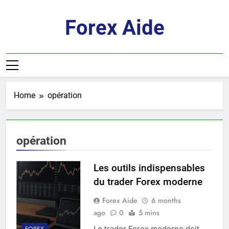
Skip
to
Forex Aide
content
Home
opération
opération
Les outils indispensables
du trader Forex moderne
Forex Aide
6 months
ago
0
5 mins
Le trader Forex moderne doit
FOREX