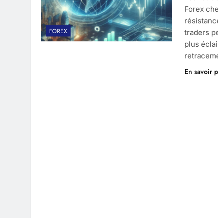
Forex che
résistanc
FOREX
traders p
plus écla
retracem
En savoir p