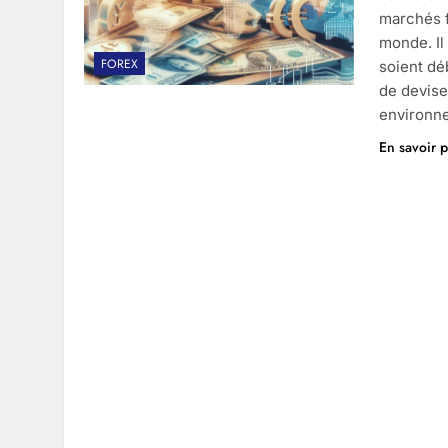
marchés f
monde. Il
FOREX
soient dé
de devise
environne
En savoir p