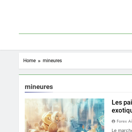
Skip
to
content
Home
mineures
mineures
Les pa
exotiqu
Forex A
Le march