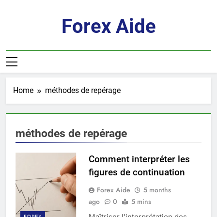
Skip
to
Forex Aide
content
Home
méthodes de repérage
méthodes de repérage
Comment interpréter les
figures de continuation
Forex Aide
5 months
ago
0
5 mins
Maîtriser l’interprétation des
FOREX