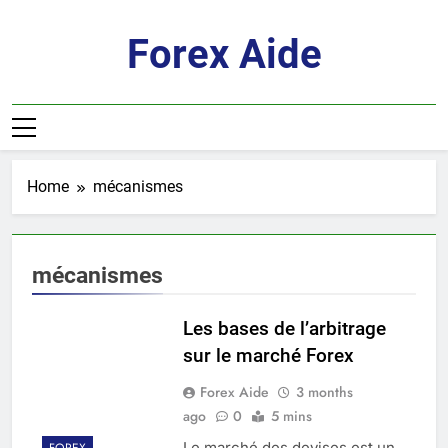
Skip
to
Forex Aide
content
Home
mécanismes
mécanismes
Les bases de l’arbitrage
sur le marché Forex
Forex Aide
3 months
ago
0
5 mins
Le marché des devises est un
FOREX