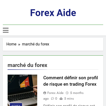
Skip
to
Forex Aide
content
Home
marché du forex
marché du forex
Comment définir son profil
de risque en trading Forex
Forex Aide
5 months
ago
0
5 mins
Définir son profil de risque est
FOREX