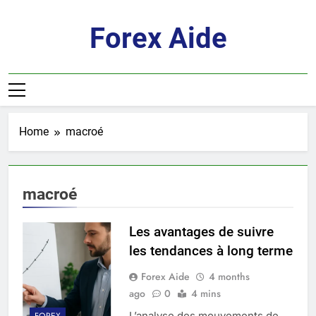
Skip
to
Forex Aide
content
Home
macroé
macroé
Les avantages de suivre
les tendances à long terme
Forex Aide
4 months
ago
0
4 mins
L’analyse des mouvements de
FOREX