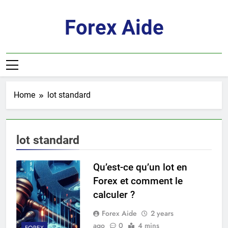
Skip
to
Forex Aide
content
Home
lot standard
lot standard
Qu’est-ce qu’un lot en
Forex et comment le
calculer ?
Forex Aide
2 years
ago
0
4 mins
FOREX