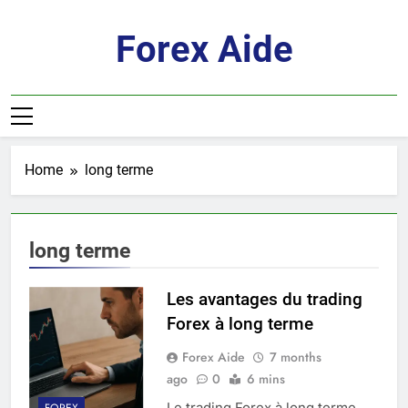
Skip
to
Forex Aide
content
Home
long terme
long terme
Les avantages du trading
Forex à long terme
Forex Aide
7 months
ago
0
6 mins
Le trading Forex à long terme
FOREX