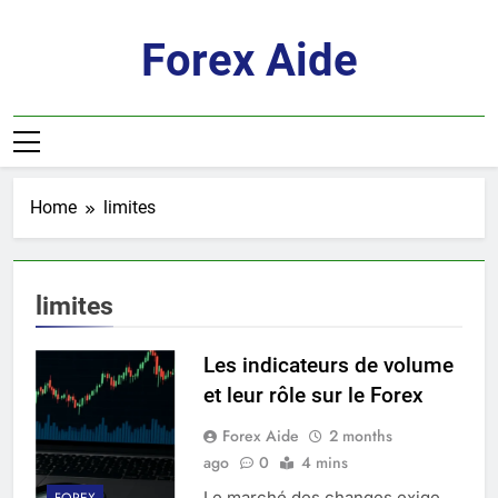
Skip
to
Forex Aide
content
Home
limites
limites
Les indicateurs de volume
et leur rôle sur le Forex
Forex Aide
2 months
ago
0
4 mins
Le marché des changes exige
FOREX