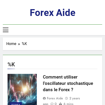
Skip
to
Forex Aide
content
Home
%K
%K
Comment utiliser
l’oscillateur stochastique
dans le Forex ?
Forex Aide
2 years
ago
0
6 mins
FOREX