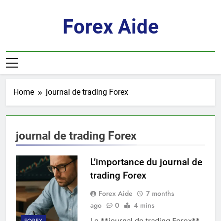
Skip
to
Forex Aide
content
Home
journal de trading Forex
journal de trading Forex
L’importance du journal de
trading Forex
Forex Aide
7 months
ago
0
4 mins
Le **journal de trading Forex**
FOREX