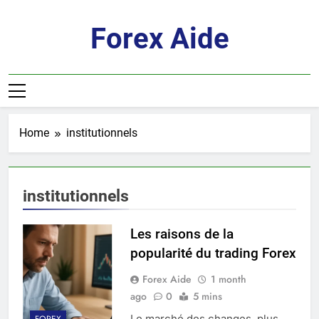
Skip
to
Forex Aide
content
Home
institutionnels
institutionnels
Les raisons de la
popularité du trading Forex
Forex Aide
1 month
ago
0
5 mins
Le marché des changes, plus
FOREX