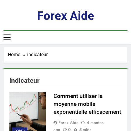
Skip
to
Forex Aide
content
Home
indicateur
indicateur
Comment utiliser la
moyenne mobile
exponentielle efficacement
Forex Aide
4 months
ago
0
5 mins
FOREX