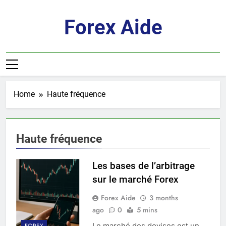
Skip
to
Forex Aide
content
Home
Haute fréquence
Haute fréquence
Les bases de l’arbitrage
sur le marché Forex
Forex Aide
3 months
ago
0
5 mins
Le marché des devises est un
FOREX