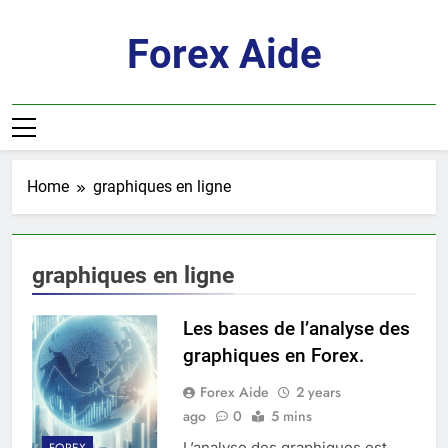
Skip
to
Forex Aide
content
Home
graphiques en ligne
graphiques en ligne
Les bases de l’analyse des
graphiques en Forex.
Forex Aide
2 years
ago
0
5 mins
L’analyse des graphiques est
FOREX