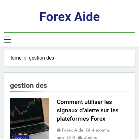
Skip
to
Forex Aide
content
Home
gestion des
gestion des
Comment utiliser les
signaux d’alerte sur les
plateformes Forex
Forex Aide
4 months
ago
0
5 mins
FOREX