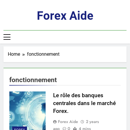
Skip
to
Forex Aide
content
Home
fonctionnement
fonctionnement
Le rôle des banques
centrales dans le marché
Forex.
Forex Aide
2 years
ago
0
4 mins
FOREX