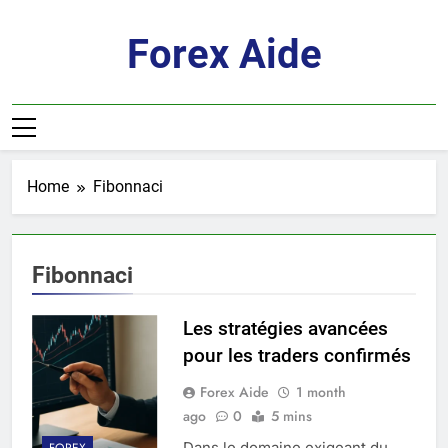
Skip
to
Forex Aide
content
Home
Fibonnaci
Fibonnaci
Les stratégies avancées
pour les traders confirmés
Forex Aide
1 month
ago
0
5 mins
Dans le domaine exigeant du
FOREX