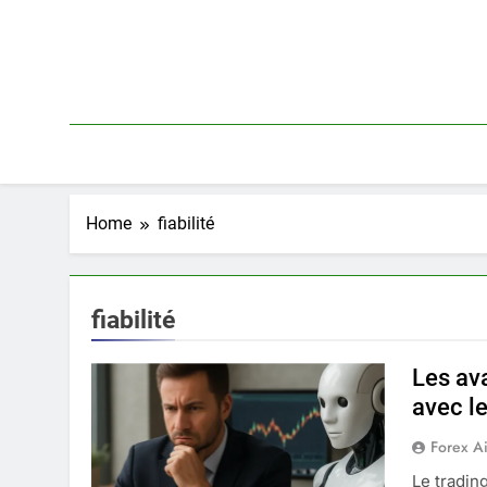
Skip
to
content
Home
fiabilité
fiabilité
Les av
avec l
Forex A
Le tradin