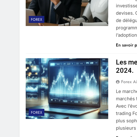
investiss
devises. 
FOREX
de délégu
programme
l’adoptio
En savoir p
Les me
2024.
Forex A
Le march
marchés f
Avec l’év
FOREX
trading F
plus soph
plusieurs