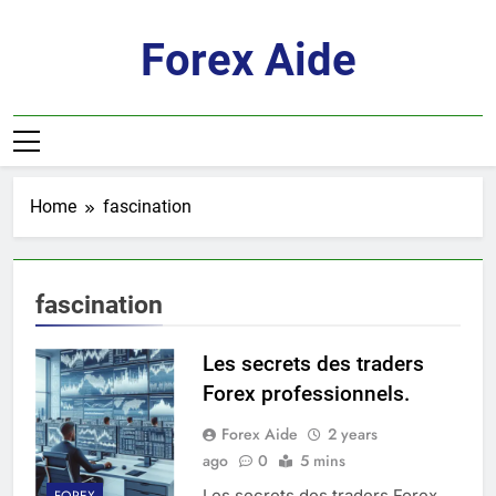
Skip
to
Forex Aide
content
Home
fascination
fascination
Les secrets des traders
Forex professionnels.
Forex Aide
2 years
ago
0
5 mins
Les secrets des traders Forex
FOREX