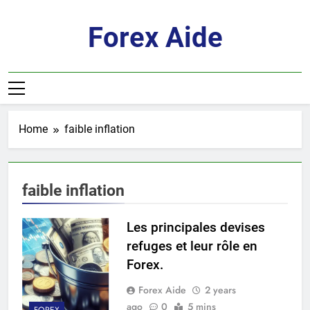
Skip
to
Forex Aide
content
Home
faible inflation
faible inflation
Les principales devises
refuges et leur rôle en
Forex.
Forex Aide
2 years
ago
0
5 mins
FOREX