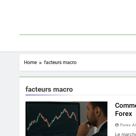
Skip
to
content
Home
facteurs macro
facteurs macro
Commen
Forex
Forex A
Le marché