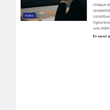
chaque dé
rentabili
FOREX
constitue
rigoureus
une maîtr
En savoir p