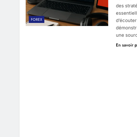
des strat
essentiel
FOREX
d’écouter
démonstra
une sourc
En savoir p