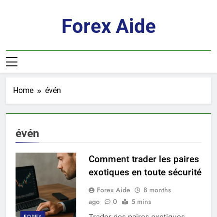
Skip
to
Forex Aide
content
Home
évén
évén
Comment trader les paires
exotiques en toute sécurité
Forex Aide
8 months
ago
0
5 mins
Trader des paires exotiques
FOREX